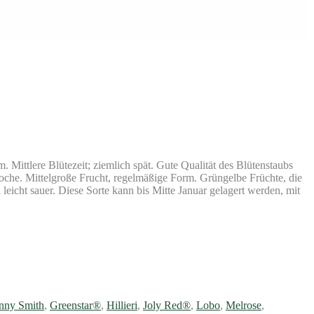
Mittlere Blütezeit; ziemlich spät. Gute Qualität des Blütenstaubs
woche. Mittelgroße Frucht, regelmäßige Form. Grüngelbe Früchte, die
leicht sauer. Diese Sorte kann bis Mitte Januar gelagert werden, mit
nny Smith
,
Greenstar®
,
Hillieri
,
Joly Red®
,
Lobo
,
Melrose
,