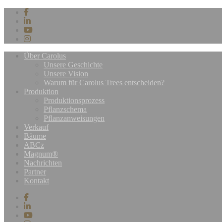
Über Carolus
Unsere Geschichte
Unsere Vision
Warum für Carolus Trees entscheiden?
Produktion
Produktionsprozess
Pflanzschema
Pflanzanweisungen
Verkauf
Bäume
ABCz
Magnum®
Nachrichten
Partner
Kontakt