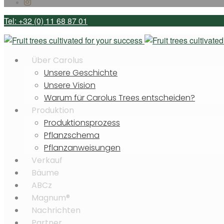
Tel: +32 (0) 11 68 87 01
Über Carolus
Unsere Geschichte
Unsere Vision
Warum für Carolus Trees entscheiden?
Produktion
Produktionsprozess
Pflanzschema
Pflanzanweisungen
Verkauf
Bäume
ABCz
Magnum®
Nachrichten
Partner