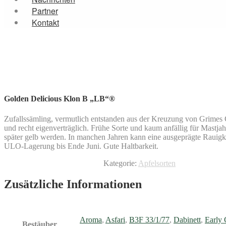
Partner
Kontakt
Golden Delicious Klon B „LB“®
Zufallssämling, vermutlich entstanden aus der Kreuzung von Grimes G
und recht eigenverträglich. Frühe Sorte und kaum anfällig für Mastja
später gelb werden. In manchen Jahren kann eine ausgeprägte Rauigkeit
ULO-Lagerung bis Ende Juni. Gute Haltbarkeit.
Kategorie:
Apfelsorten
Zusätzliche Informationen
Aroma
,
Asfari
,
B3F 33/1/77
,
Dabinett
,
Early
Bestäuber