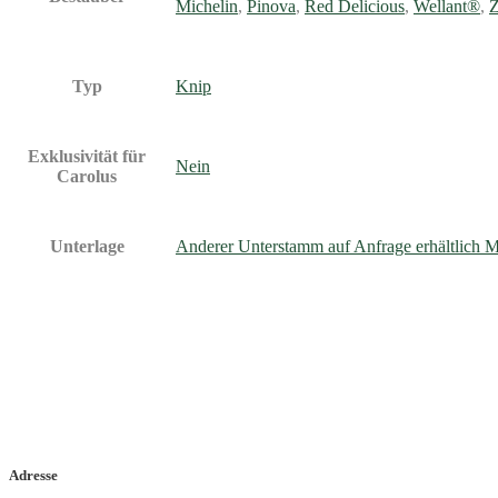
Michelin
,
Pinova
,
Red Delicious
,
Wellant®
,
Z
Typ
Knip
Exklusivität für
Nein
Carolus
Unterlage
Anderer Unterstamm auf Anfrage erhältlich 
Adresse