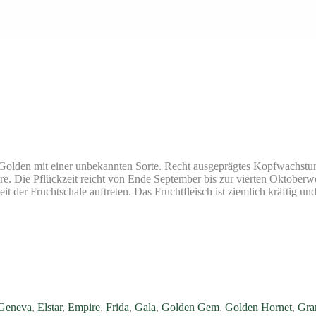
olden mit einer unbekannten Sorte. Recht ausgeprägtes Kopfwachstum. 
hre. Die Pflückzeit reicht von Ende September bis zur vierten Oktober
 der Fruchtschale auftreten. Das Fruchtfleisch ist ziemlich kräftig und 
 Geneva
,
Elstar
,
Empire
,
Frida
,
Gala
,
Golden Gem
,
Golden Hornet
,
Gra