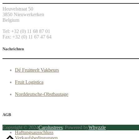
Heuvelstraat 50
3850 Nieuwerkerken
Belgium
Tel: +32 (0) 11 68 87 01
Fax: +32 (0) 11 67 47 64
Nachrichten
Dé Fruitteelt Vakbeurs
Fruit Logistica
Norddeutsche-Obstbautage
AGB
Copyright © 2024
Carolustrees
| Powered by
Whyzzle
Haftungsausschluss
Verkaufsbedingungen