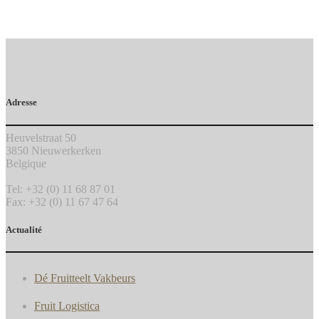
Adresse
Heuvelstraat 50
3850 Nieuwerkerken
Belgique
Tel: +32 (0) 11 68 87 01
Fax: +32 (0) 11 67 47 64
Actualité
Dé Fruitteelt Vakbeurs
Fruit Logistica