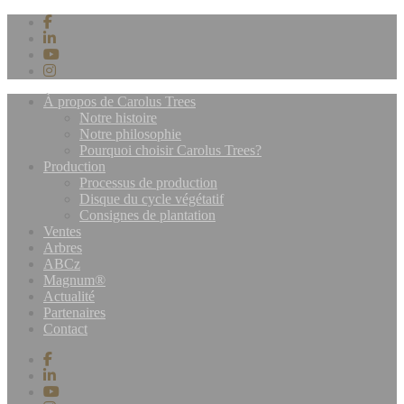
À propos de Carolus Trees
Notre histoire
Notre philosophie
Pourquoi choisir Carolus Trees?
Production
Processus de production
Disque du cycle végétatif
Consignes de plantation
Ventes
Arbres
ABCz
Magnum®
Actualité
Partenaires
Contact