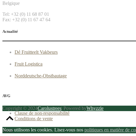
Belgique
Tel: +32 (0) 11 68 87 01
Fax: +32 (0) 11 67 47 64
Actualité
Dé Fruitteelt Vakbeurs
Fruit Logistica
Norddeutsche-Obstbautage
AVG
Copyright © 2024
Carolustrees
| Powered by
Whyzzle
Clause de non-responsabilité
Conditions de vente
Nous utilisons les cookies. Lisez-vous nos
politiques en matière de co
Social