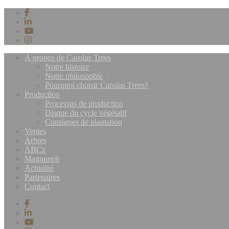
À propos de Carolus Trees
Notre histoire
Notre philosophie
Pourquoi choisir Carolus Trees?
Production
Processus de production
Disque du cycle végétatif
Consignes de plantation
Ventes
Arbres
ABCz
Magnum®
Actualité
Partenaires
Contact