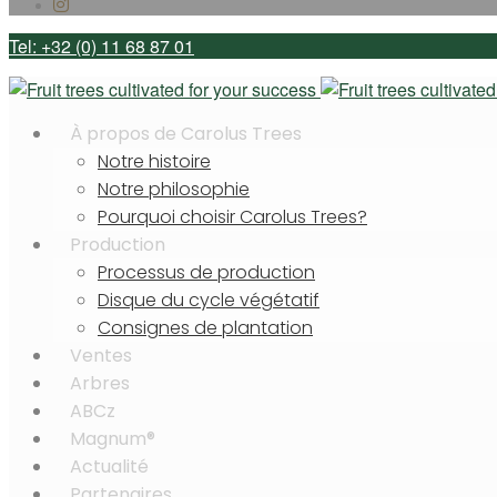
Tel: +32 (0) 11 68 87 01
À propos de Carolus Trees
Notre histoire
Notre philosophie
Pourquoi choisir Carolus Trees?
Production
Processus de production
Disque du cycle végétatif
Consignes de plantation
Ventes
Arbres
ABCz
Magnum®
Actualité
Partenaires