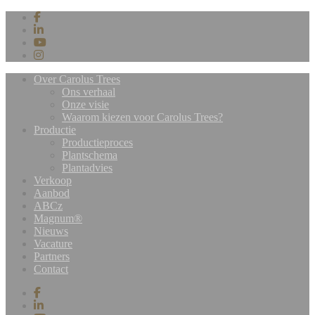
Over Carolus Trees
Ons verhaal
Onze visie
Waarom kiezen voor Carolus Trees?
Productie
Productieproces
Plantschema
Plantadvies
Verkoop
Aanbod
ABCz
Magnum®
Nieuws
Vacature
Partners
Contact