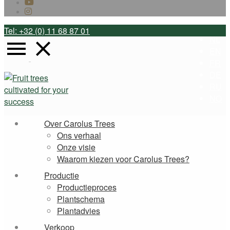
Tel: +32 (0) 11 68 87 01
NL
EN
FR
DE
RU
NO
Over Carolus Trees
Ons verhaal
Onze visie
Waarom kiezen voor Carolus Trees?
Productie
Productieproces
Plantschema
Plantadvies
Verkoop