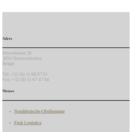
Adres
Heuvelstraat 50
3850 Nieuwerkerken
België
Tel: +32 (0) 11 68 87 01
Fax: +32 (0) 11 67 47 64
Nieuws
Norddeutsche-Obstbautage
Fruit Logistica