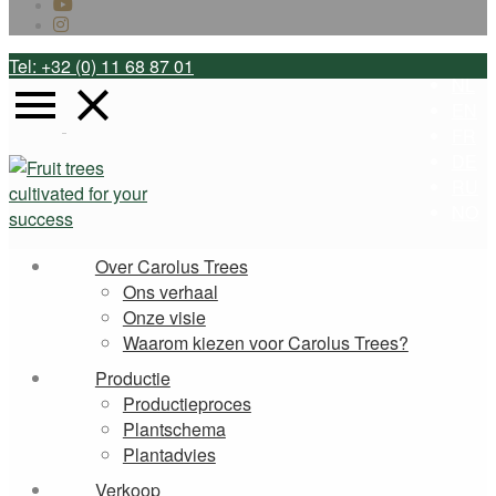
Tel: +32 (0) 11 68 87 01
NL
EN
FR
DE
RU
NO
Over Carolus Trees
Ons verhaal
Onze visie
Waarom kiezen voor Carolus Trees?
Productie
Productieproces
Plantschema
Plantadvies
Verkoop