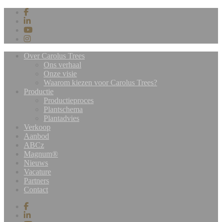
Over Carolus Trees
Ons verhaal
Onze visie
Waarom kiezen voor Carolus Trees?
Productie
Productieproces
Plantschema
Plantadvies
Verkoop
Aanbod
ABCz
Magnum®
Nieuws
Vacature
Partners
Contact